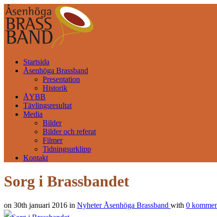
Startsida
Åsenhöga Brassband
Presentation
Historik
ÅYBB
Tävlingsresultat
Media
Bilder
Bilder och referat
Filmer
Tidningsurklipp
Kontakt
Sorg i Brassbandet
on 30th januari 2016 in
Nyheter Åsenhöga Brassband
with
0 kommen