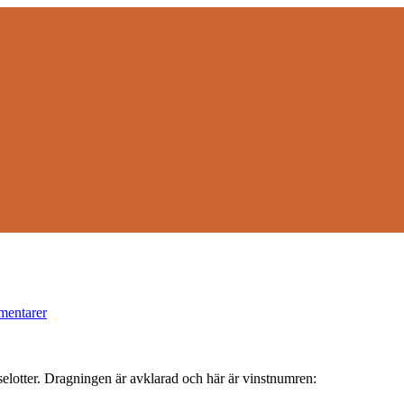
mentarer
selotter. Dragningen är avklarad och här är vinstnumren: